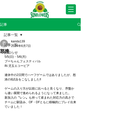
記事
記事一覧
kanda139
記事一覧
2024年6月7日
怒涛
お知らせ
5/5(日)・5/6(月)
ブーちゃんフェスティバル
IN 児玉エコーピア
連休中の2日間でハーフゲームではありましたが、怒
涛の9試合をこなしました‼
ゲームの入り方が以前に比べると良くなり、序盤か
ら速い展開で進められるようになって来ました。
新加入の〝レン〟も持って産まれた対応力の高さで
チームに馴染み、OF・DFともに積極的にプレイ出来
ていました！