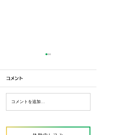
コメント
🌻たちの挑戦
コメントを追加…
向日葵の呼吸-
連〟