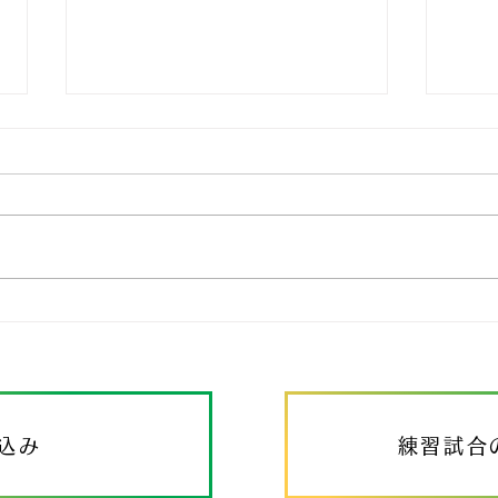
春季大会 初日
🆚nightingale 🆚HIDAKA
BLUEJEWERS 今シーズン開幕
🌻
🏀 SUNFLOWERSのシーズンが
この大会から始まります。 初戦
は練習試合や合同練習で馴染みの
深い〝nightingale〟 普段は練習
や試合の合間など仲良しさんです
が、公式戦となるとそこ...
込み
練習試合